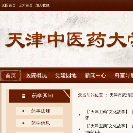
返回首页
| 设为首页 | 加入收藏
首页
医院概况
党建园地
新闻中心
科室导
您当前的位置 ：
天津市武清
药学园地
药事法规
【“天津卫药”文化故事
•
肾
药学信息
【“天津卫药”文化故事】
•
那碗汤药